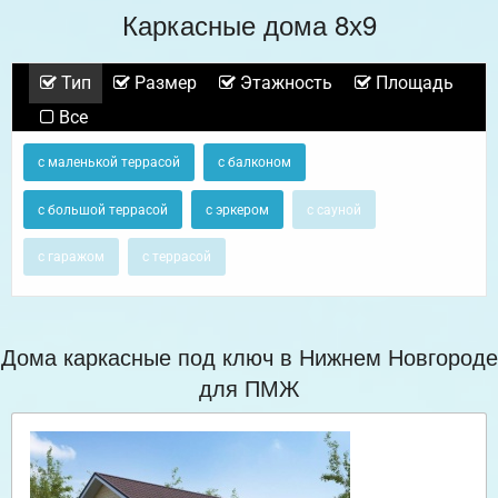
Каркасные дома 8х9
Тип
Размер
Этажность
Площадь
Все
с маленькой террасой
с балконом
с большой террасой
с эркером
с сауной
с гаражом
с террасой
Дома каркасные под ключ в Нижнем Новгороде
для ПМЖ