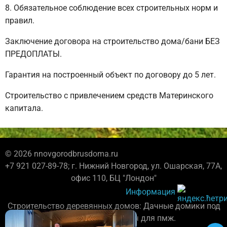
Обязательное соблюдение всех строительных норм и
правил.
Заключение договора на строительство дома/бани БЕЗ
ПРЕДОПЛАТЫ.
Гарантия на построенный объект по договору до 5 лет.
Строительство с привлечением средств Материнского
капитала.
© 2026 nnovgorodbrusdoma.ru
+7 921 027-89-78; г. Нижний Новгород, ул. Ошарская, 77А,
офис 110, БЦ "Лондон"
Информация
Строительство деревянных домов: Дачные домики под
усадку, каркасные дома под ключ для пмж.