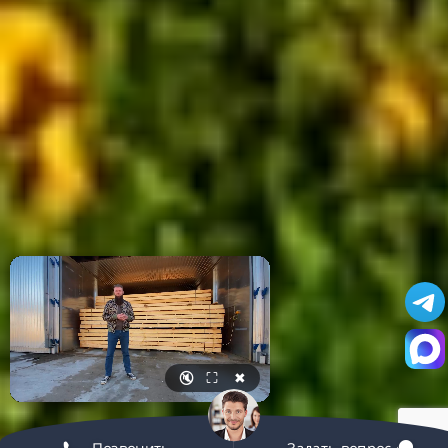
🔇
⛶
✖