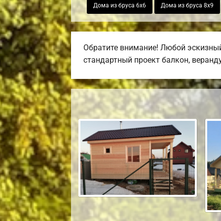
Дома из бруса 6х6
Дома из бруса 8х9
Обратите внимание! Любой эскизный
стандартный проект балкон, веранду,