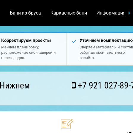
а
Бани из бруса
Каркасные бани
Информация
Корректируем проекты
Уточняем комплектацию
Меняем планировку,
Сверяем материалы и состав
расположение окон, дверей и
работ до окончательного
перегородок.
расчёта.
 Нижнем
+7 921 027-89-