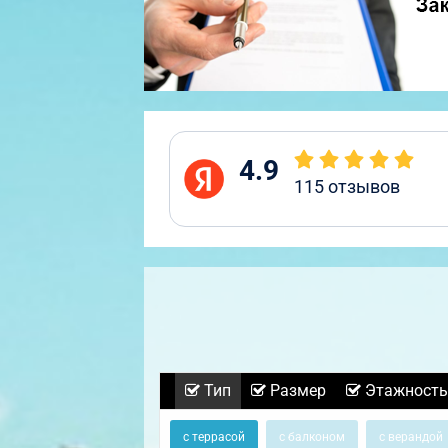
4.9
115
отзывов
Тип
Размер
Этажность
с террасой
с балконом
с верандой