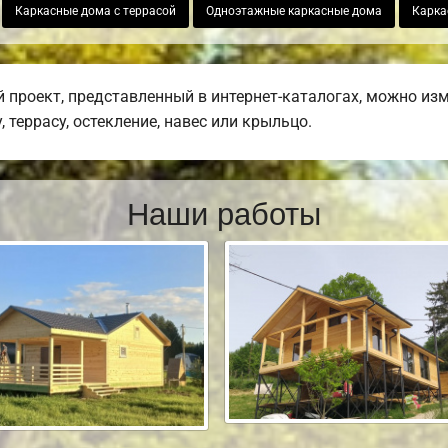
Каркасные дома с террасой
Одноэтажные каркасные дома
Карка
 проект, представленный в интернет-каталогах, можно из
 террасу, остекление, навес или крыльцо.
Наши работы