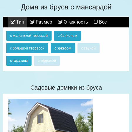
Дома из бруса с мансардой
Тип
Размер
Этажность
Все
с маленькой террасой
с балконом
с большой террасой
с эркером
с сауной
с гаражом
с террасой
Садовые домики из бруса