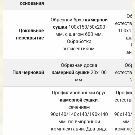
основания
Обр
Обрезной брус
камерной
естеств
сушки
100х150/50х200
Цокольное
100х15
мм. с шагом 600 мм.
перекрытие
шаг
Обработка
О
антисептиком.
ант
Обрезная доска
Обр
Пол черновой
камерной сушки
20х100
естеств
мм.
2
Профилированный брус
Профили
камерной сушки
,
естестве
сечением
с
90х140/140х140/190х140
90х140/
мм. по выбранной
мм. 
комплектации. Два вида
комплек