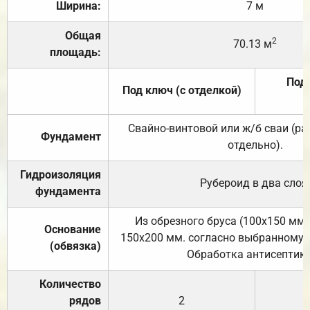
Ширина:
7 м
Общая
2
70.13 м
площадь:
Под 
Под ключ (с отделкой)
Свайно-винтовой или ж/б сваи (р
Фундамент
отдельно).
Гидроизоляция
Рубероид в два слоя
фундамента
Из обрезного бруса (100х150 мм.
Основание
150х200 мм. согласно выбранному с
(обвязка)
Обработка антисептик
Количество
рядов
2