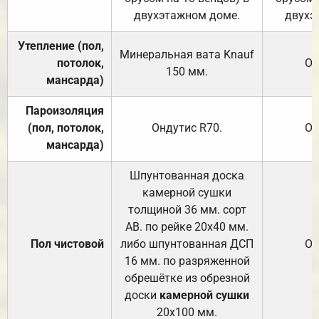
двухэтажном доме.
двухэ
Утепление (пол,
Минеральная вата
Knauf
потолок,
От
150
мм.
мансарда)
Пароизоляция
(пол, потолок,
Ондутис
R70
.
От
мансарда)
Шпунтованная доска
камерной сушки
толщиной 36 мм. сорт
АВ. по рейке 20х40 мм.
Пол чистовой
либо шпунтованная ДСП
От
16 мм. по разряженной
обрешётке из обрезной
доски
камерной сушки
20х100 мм.