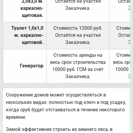
2,0х3,0 м.
Остаётся на участке
Остаёт
каркасно-
Заказчика.
З
щитовая.
Туалет 1,0х1,0
Стоимость 12000 руб.
Стоимо
м. каркасно-
Остаётся на участке
Остаёт
щитовой.
Заказчика.
З
Стоимость аренды на
Стоимо
весь срок строительства
весь сро
Генератор
10000 руб. ГСМ за счёт
10000 р
Заказчика.
З
Сооружение домов может осуществляться в
нескольких видах: полностью под ключ и под усадку,
когда сруб будет отстаиваться в течение некоторого
времени.
Зимой эффективнее строить из зимнего леса, в