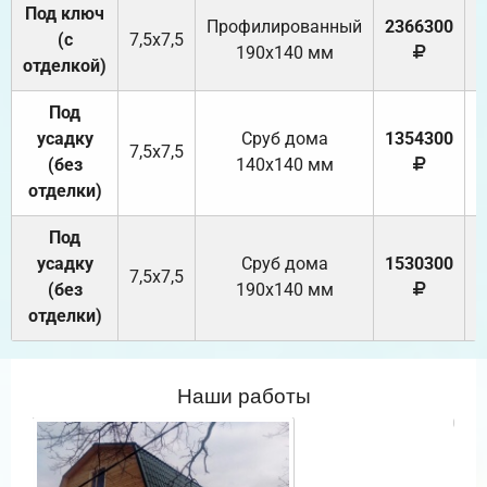
Под ключ
Профилированный
2366300
(с
7,5х7,5
190х140 мм
отделкой)
Под
усадку
Cруб дома
1354300
7,5х7,5
(без
140х140 мм
отделки)
Под
усадку
Cруб дома
1530300
7,5х7,5
(без
190х140 мм
отделки)
Наши работы