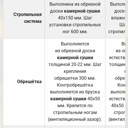
Выполнена из обрезной
Выполне
доски
камерной сушки
доски
Стропильная
40х150 мм. Шаг
влажно
система
установки стропильных
Шаг
ног 600 мм.
стропиль
Выполняется
Вы
из обрезной доски
из об
камерной сушки
естеств
толщиной 20-22 мм. Шаг
толщино
крепления
к
обрешетки 300 мм.
обреш
Обрешётка
Контробрешётка
Конт
выполняется из бруска
выполня
камерной сушки
40х50
естеств
мм. Крепится по
40х50 м
стропильным ногам
строп
(вентиляционный зазор).
(вентиля