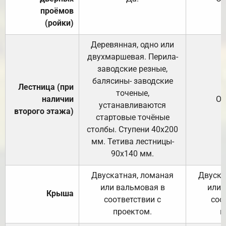
проёмов
(ройки)
Деревянная, одно или
двухмаршевая. Перила-
заводские резные,
балясины- заводские
Лестница (при
точеные,
наличии
От
устанавливаются
второго этажа)
стартовые точёные
столбы. Ступени 40х200
мм. Тетива лестницы-
90х140 мм.
Двускатная, ломаная
Двуска
или вальмовая в
или 
Крыша
соответствии с
соо
проектом.
п