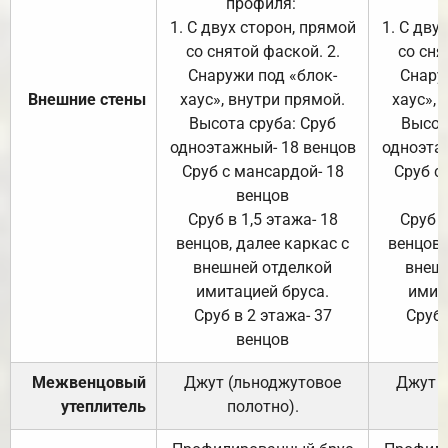
профиля:
п
1. С двух сторон, прямой
1. С дву
со снятой фаской. 2.
со сня
Снаружи под «блок-
Снару
Внешние стены
хаус», внутри прямой.
хаус», 
Высота сруба: Сруб
Высот
одноэтажный- 18 венцов
одноэта
Сруб с мансардой- 18
Сруб с
венцов
Сруб в 1,5 этажа- 18
Сруб в
венцов, далее каркас с
венцов,
внешней отделкой
внеш
имитацией бруса.
имит
Сруб в 2 этажа- 37
Сруб 
венцов
Межвенцовый
Джут (льноджутовое
Джут 
утеплитель
полотно).
п