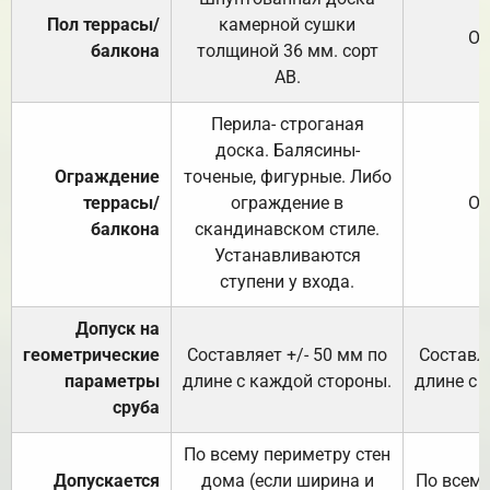
Пол террасы/
камерной сушки
От
балкона
толщиной 36 мм. сорт
АВ.
Перила- строганая
доска. Балясины-
Ограждение
точеные, фигурные. Либо
террасы/
ограждение в
От
балкона
скандинавском стиле.
Устанавливаются
ступени у входа.
Допуск на
геометрические
Составляет +/- 50 мм по
Составля
параметры
длине с каждой стороны.
длине с 
сруба
По всему периметру стен
Допускается
дома (если ширина и
По всему