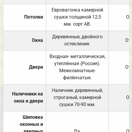
Евровагонка камерной
Потолки
сушки толщиной 12,5
От
мм. сорт АВ.
Деревянные, двойного
Окна
От
остекления.
Входная- металлическая,
утеплённая (Россия).
Двери
От
Межкомнатные-
филёнчатые.
Наличник деревянный,
Наличники на
строганый, камерной
От
окна и двери
сушки 70-90 мм.
Шиповка
оконных и
дверных
Да.
От