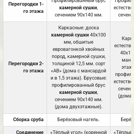
Профилированный брус
Профили
Перегородки 1-
камерной сушки
,
естестве
го этажа
сечением 90х140 мм.
сечени
Каркасные: доска
камерной сушки
40х100
Карк
мм, обшитые
естеств
евровагонкой хвойных
40х10
пород, камерной сушки,
манса
Перегородки 2-
толщиной 12,5 мм. сорт
этажа
го этажа
«АВ» (дома с мансардой
профили
и в 1,5 этажа). Брусовые:
естестве
профилированный брус
сечени
камерной сушки
,
(дома 
сечением 90х140 мм.
(дома двухэтажные).
Сборка сруба
Берёзовый нагель.
Берёз
Соединение
«Тёплый угол» (коренной
«Тёплый 