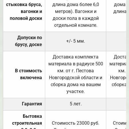
стыковка бруса,
длина дома более 6,0
дома (
вагонки и
метров). Вагонки и
длина 
половой доски
доски пола в каждой
отдельной комнате.
Допуски по
+/- 5 мм.
брусу, доске
Доставка комплекта
Достав
материала в радиусе 500
материал
В стоимость
км. от г. Пестова
км. 
включена
Новгородской области и
Новгоро
сборка дома на вашем
сборка
участке.
Гарантия
5 лет.
Бытовка
строительная
Стоимость 23000 руб.
Стоимо