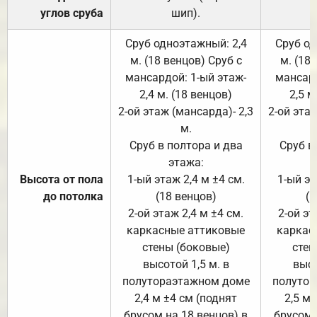
углов сруба
шип).
Сруб одноэтажный: 2,4
Сруб од
м. (18 венцов) Сруб с
м. (18
мансардой: 1-ый этаж-
мансард
2,4 м. (18 венцов)
2,5 м
2-ой этаж (мансарда)- 2,3
2-ой этаж
м.
Сруб в полтора и два
Сруб в
этажа:
Высота от пола
1-ый этаж 2,4 м ±4 см.
1-ый эт
до потолка
(18 венцов)
(1
2-ой этаж 2,4 м ±4 см.
2-ой эт
каркасные аттиковые
каркас
стены (боковые)
стен
высотой 1,5 м. в
высо
полутораэтажном доме
полутор
2,4 м ±4 см (поднят
2,5 м 
брусом на 18 венцов) в
брусом 