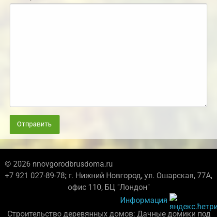
Отправить
© 2026 nnovgorodbrusdoma.ru
+7 921 027-89-78; г. Нижний Новгород, ул. Ошарская, 77А,
офис 110, БЦ "Лондон"
Информация
Строительство деревянных домов: Дачные домики под