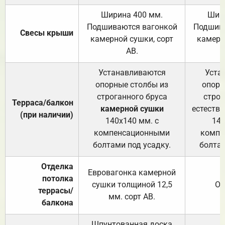
Ширина 400 мм.
Шир
Подшиваются вагонкой
Подшива
Свесы крыши
камерной сушки, сорт
камерн
АВ.
Устанавливаются
Уста
опорные столбы из
опорн
строганного бруса
строг
Терраса/балкон
камерной сушки
естеств
(при наличии)
140х140 мм. с
140
компенсационными
компе
болтами под усадку.
болтам
Отделка
Евровагонка камерной
потолка
сушки толщиной 12,5
От
террасы/
мм. сорт АВ.
балкона
Шпунтованная доска