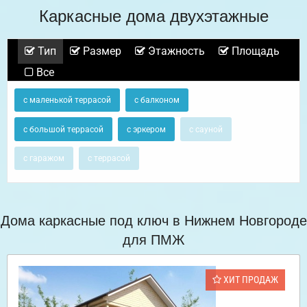
Каркасные дома двухэтажные
Тип
Размер
Этажность
Площадь
Все
с маленькой террасой
с балконом
с большой террасой
с эркером
с сауной
с гаражом
с террасой
Дома каркасные под ключ в Нижнем Новгороде
для ПМЖ
ХИТ ПРОДАЖ