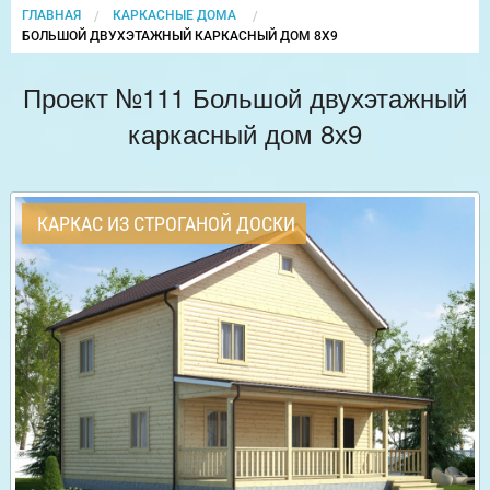
ГЛАВНАЯ
КАРКАСНЫЕ ДОМА
CURRENT:
БОЛЬШОЙ ДВУХЭТАЖНЫЙ КАРКАСНЫЙ ДОМ 8Х9
Проект №111 Большой двухэтажный
каркасный дом 8х9
КАРКАС ИЗ СТРОГАНОЙ ДОСКИ