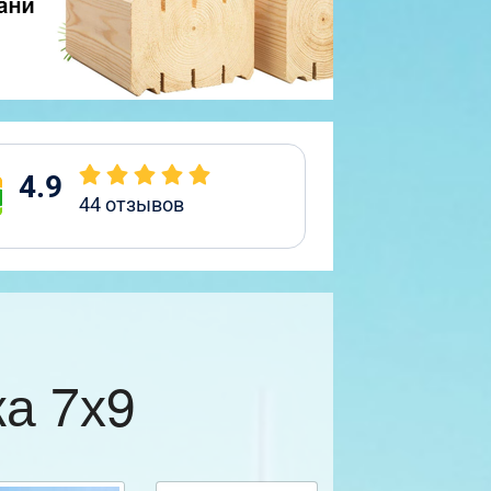
4.9
44
отзывов
а 7х9