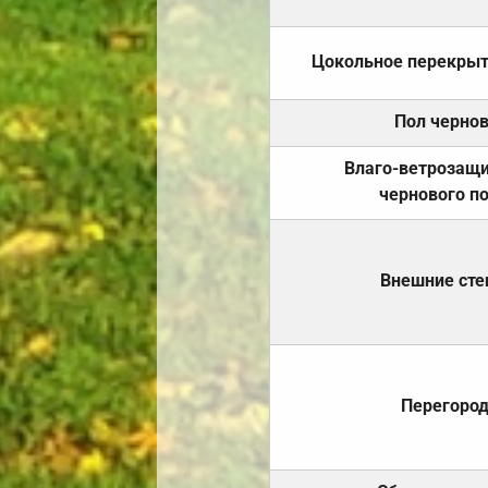
Цокольное перекры
Пол черно
Влаго-ветрозащ
чернового п
Внешние ст
Перегоро