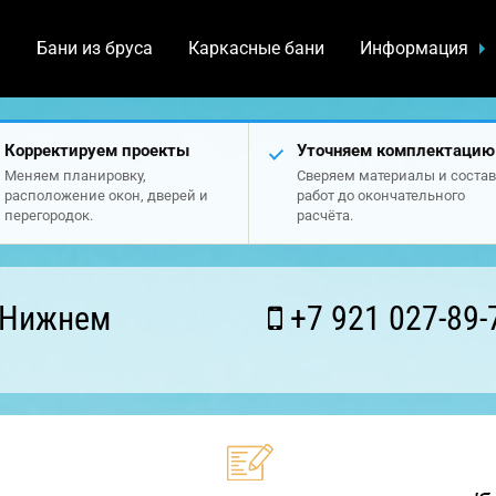
а
Бани из бруса
Каркасные бани
Информация
Корректируем проекты
Уточняем комплектацию
Меняем планировку,
Сверяем материалы и состав
расположение окон, дверей и
работ до окончательного
перегородок.
расчёта.
 Нижнем
+7 921 027-89-