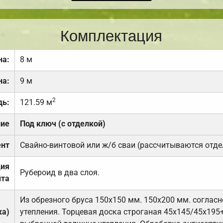
Комплектация
на:
8 м
на:
9 м
2
дь:
121.59 м
ние
Под ключ (с отделкой)
нт
Свайно-винтовой или ж/б сваи (рассчитываются отде
ция
Рубероид в два слоя.
та
Из обрезного бруса 150х150 мм. 150х200 мм. соглас
ка)
утепления. Торцевая доска строганая 45х145/45х195+