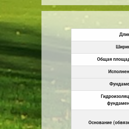
Дли
Шири
Общая площа
Исполне
Фундаме
Гидроизоля
фундамен
Основание (обвяз