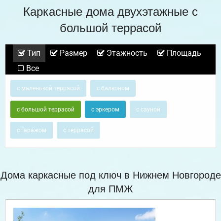
Каркасные дома двухэтажные с
большой террасой
Тип
Размер
Этажность
Площадь
Все
с маленькой террасой
с балконом
с большой террасой
с эркером
с сауной
с гаражом
с террасой
Дома каркасные под ключ в Нижнем Новгороде
для ПМЖ