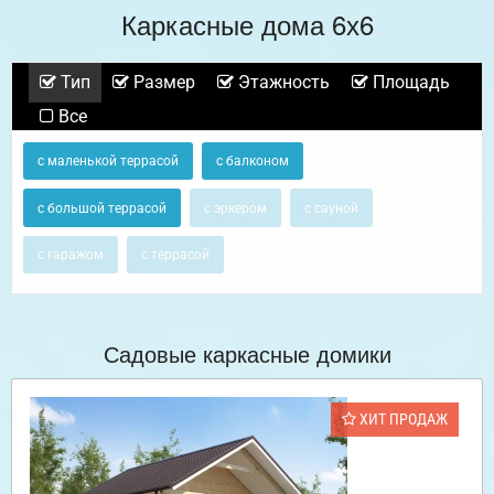
Каркасные дома 6х6
Тип
Размер
Этажность
Площадь
Все
с маленькой террасой
с балконом
с большой террасой
с эркером
с сауной
с гаражом
с террасой
Садовые каркасные домики
ХИТ ПРОДАЖ