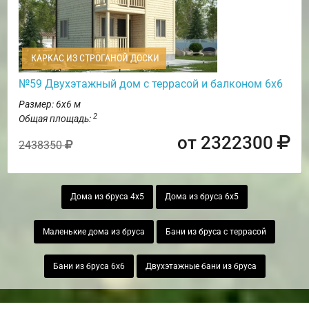
КАРКАС ИЗ СТРОГАНОЙ ДОСКИ
№59 Двухэтажный дом с террасой и балконом 6х6
Размер: 6х6 м
2
Общая площадь:
от 2322300
2438350
Дома из бруса 4х5
Дома из бруса 6х5
Маленькие дома из бруса
Бани из бруса с террасой
Бани из бруса 6х6
Двухэтажные бани из бруса