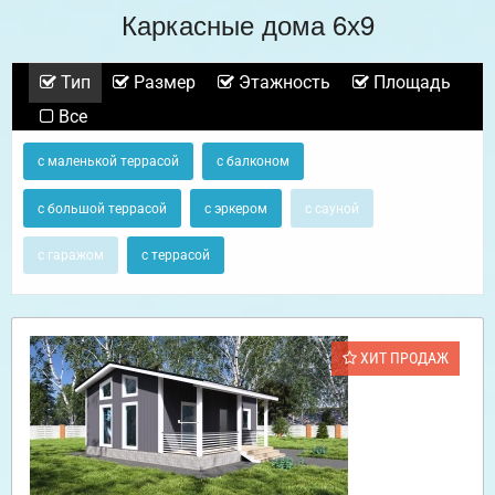
Каркасные дома 6х9
Тип
Размер
Этажность
Площадь
Все
с маленькой террасой
с балконом
с большой террасой
с эркером
с сауной
с гаражом
с террасой
ХИТ ПРОДАЖ