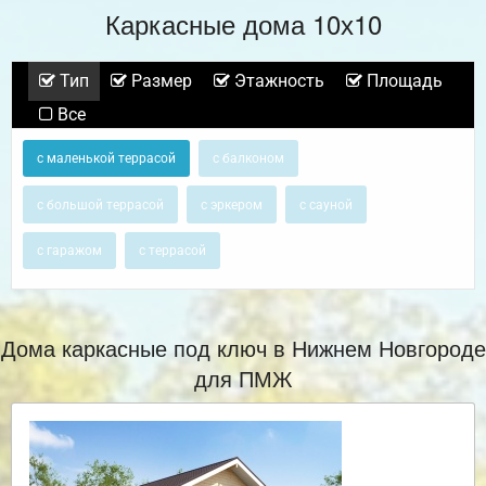
Каркасные дома 10х10
Тип
Размер
Этажность
Площадь
Все
с маленькой террасой
с балконом
с большой террасой
с эркером
с сауной
с гаражом
с террасой
Дома каркасные под ключ в Нижнем Новгороде
для ПМЖ