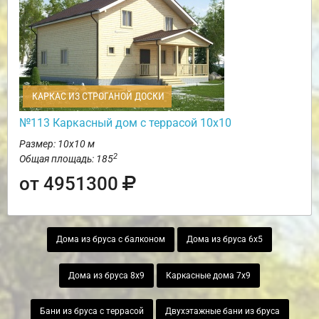
КАРКАС ИЗ СТРОГАНОЙ ДОСКИ
№113 Каркасный дом с террасой 10х10
Размер: 10х10 м
2
Общая площадь: 185
от 4951300
Дома из бруса с балконом
Дома из бруса 6х5
Дома из бруса 8х9
Каркасные дома 7х9
Бани из бруса с террасой
Двухэтажные бани из бруса