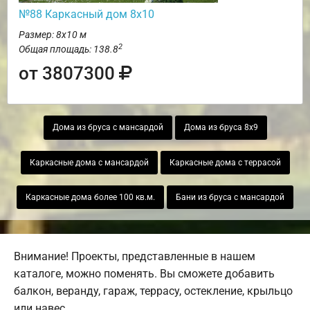
№88 Каркасный дом 8х10
Размер: 8х10 м
2
Общая площадь: 138.8
от 3807300
Дома из бруса с мансардой
Дома из бруса 8х9
Каркасные дома с мансардой
Каркасные дома с террасой
Каркасные дома более 100 кв.м.
Бани из бруса с мансардой
Внимание! Проекты, представленные в нашем
каталоге, можно поменять. Вы сможете добавить
балкон, веранду, гараж, террасу, остекление, крыльцо
или навес.