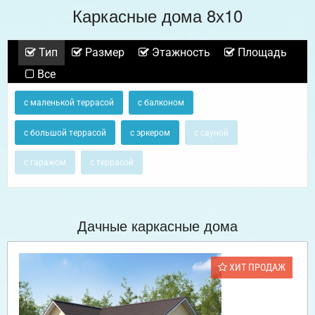
Каркасные дома 8х10
Тип
Размер
Этажность
Площадь
Все
с маленькой террасой
с балконом
с большой террасой
с эркером
с сауной
с гаражом
с террасой
Дачные каркасные дома
ХИТ ПРОДАЖ