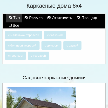
Каркасные дома 6х4
Тип
Размер
Этажность
Площадь
Все
с маленькой террасой
с балконом
с большой террасой
с эркером
с сауной
с гаражом
с террасой
Садовые каркасные домики