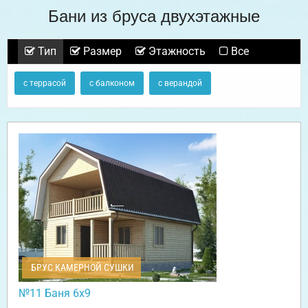
Бани из бруса двухэтажные
Тип
Размер
Этажность
Все
с террасой
с балконом
с верандой
БРУС КАМЕРНОЙ СУШКИ
№11 Баня 6х9