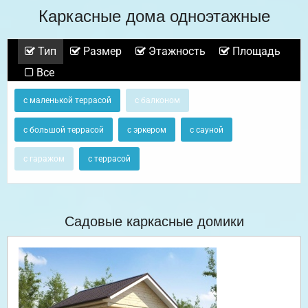
Каркасные дома одноэтажные
Тип
Размер
Этажность
Площадь
Все
с маленькой террасой
с балконом
с большой террасой
с эркером
с сауной
с гаражом
с террасой
Садовые каркасные домики