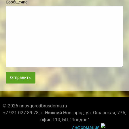
Сообщение
Отправить
© 2026 nnovgorodbrusdoma.ru
+7 921 027-89-78; г. Нижний Новгород, ул. Ошарская, 77А,
офис 110, БЦ "Лондон"
Информация