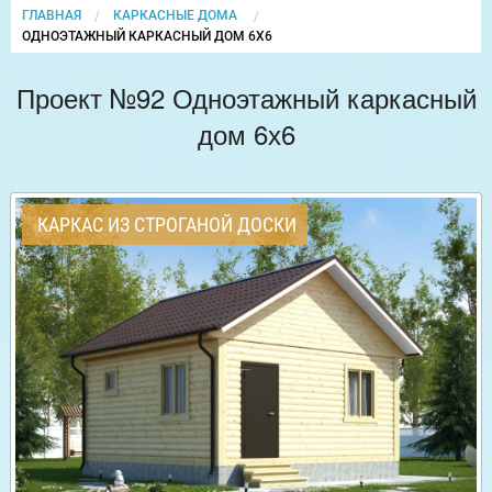
ГЛАВНАЯ
КАРКАСНЫЕ ДОМА
CURRENT:
ОДНОЭТАЖНЫЙ КАРКАСНЫЙ ДОМ 6Х6
Проект №92 Одноэтажный каркасный
дом 6х6
КАРКАС ИЗ СТРОГАНОЙ ДОСКИ