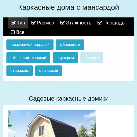
Каркасные дома с мансардой
Тип
Размер
Этажность
Площадь
Все
с маленькой террасой
с балконом
с большой террасой
с эркером
с сауной
с гаражом
с террасой
Садовые каркасные домики