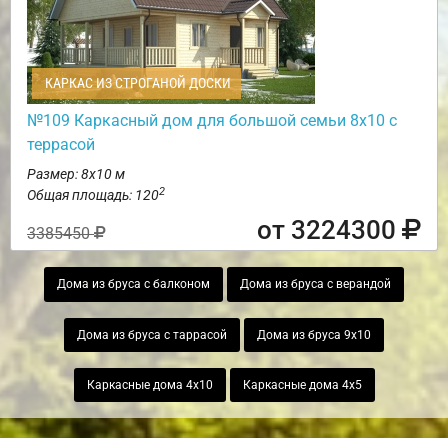
КАРКАС ИЗ СТРОГАНОЙ ДОСКИ
№109 Каркасный дом для большой семьи 8х10 с
террасой
Размер: 8х10 м
2
Общая площадь: 120
от 3224300
3385450
Дома из бруса с балконом
Дома из бруса с верандой
Дома из бруса с таррасой
Дома из бруса 9х10
Каркасные дома 4х10
Каркасные дома 4х5