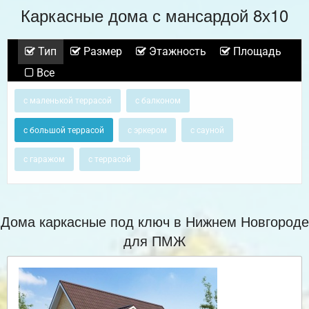
Каркасные дома с мансардой 8х10
Тип
Размер
Этажность
Площадь
Все
с маленькой террасой
с балконом
с большой террасой
с эркером
с сауной
с гаражом
с террасой
Дома каркасные под ключ в Нижнем Новгороде
для ПМЖ