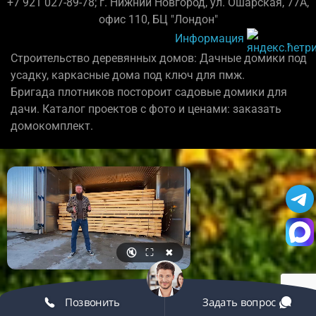
+7 921 027-89-78; г. Нижний Новгород, ул. Ошарская, 77А,
офис 110, БЦ "Лондон"
Информация
Строительство деревянных домов: Дачные домики под
усадку, каркасные дома под ключ для пмж.
Бригада плотников постороит садовые домики для
дачи. Каталог проектов с фото и ценами: заказать
домокомплект.
🔇
⛶
✖
Позвонить
Задать вопрос