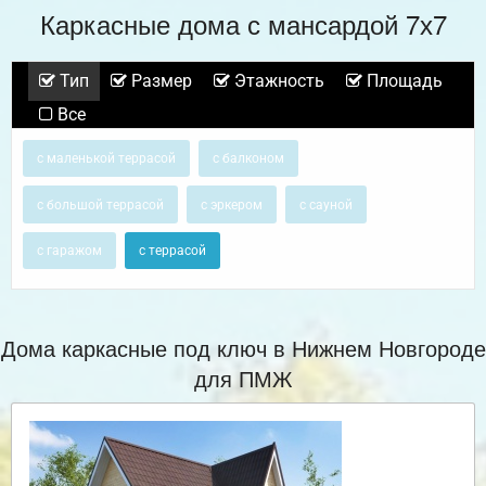
Каркасные дома с мансардой 7х7
Тип
Размер
Этажность
Площадь
Все
с маленькой террасой
с балконом
с большой террасой
с эркером
с сауной
с гаражом
с террасой
Дома каркасные под ключ в Нижнем Новгороде
для ПМЖ