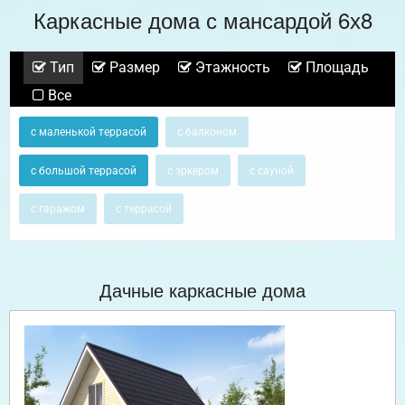
Каркасные дома с мансардой 6х8
Тип
Размер
Этажность
Площадь
Все
с маленькой террасой
с балконом
с большой террасой
с эркером
с сауной
с гаражом
с террасой
Дачные каркасные дома