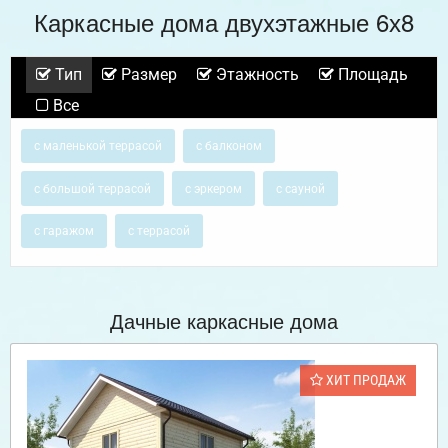
Каркасные дома двухэтажные 6х8
Тип
Размер
Этажность
Площадь
Все
с маленькой террасой
с балконом
с большой террасой
с эркером
с сауной
с гаражом
с террасой
Дачные каркасные дома
ХИТ ПРОДАЖ