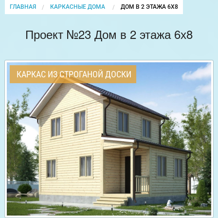
ГЛАВНАЯ
КАРКАСНЫЕ ДОМА
CURRENT:
ДОМ В 2 ЭТАЖА 6Х8
Проект №23 Дом в 2 этажа 6х8
КАРКАС ИЗ СТРОГАНОЙ ДОСКИ