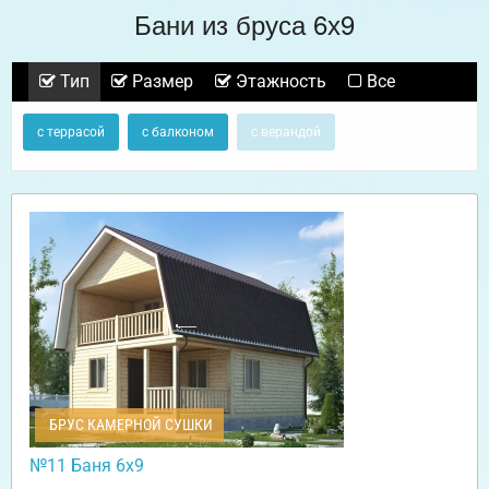
Бани из бруса 6х9
Тип
Размер
Этажность
Все
с террасой
с балконом
с верандой
БРУС КАМЕРНОЙ СУШКИ
№11 Баня 6х9