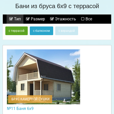
Бани из бруса 6х9 с террасой
Тип
Размер
Этажность
Все
с террасой
с балконом
с верандой
БРУС КАМЕРНОЙ СУШКИ
№11 Баня 6х9