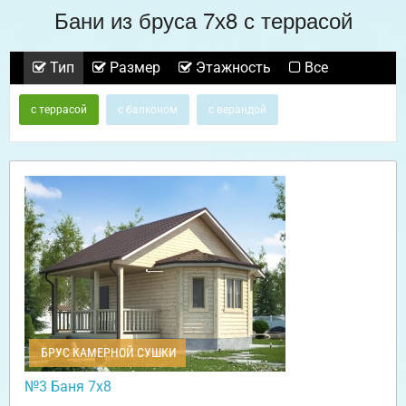
Бани из бруса 7х8 с террасой
Тип
Размер
Этажность
Все
с террасой
с балконом
с верандой
БРУС КАМЕРНОЙ СУШКИ
№3 Баня 7х8