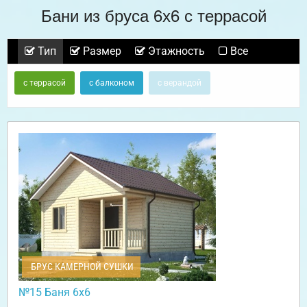
Бани из бруса 6х6 с террасой
Тип
Размер
Этажность
Все
с террасой
с балконом
с верандой
БРУС КАМЕРНОЙ СУШКИ
№15 Баня 6х6