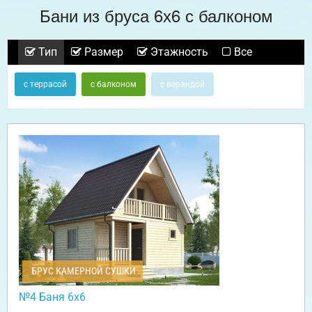
Бани из бруса 6х6 с балконом
Тип
Размер
Этажность
Все
с террасой
с балконом
с верандой
БРУС КАМЕРНОЙ СУШКИ
№4 Баня 6х6