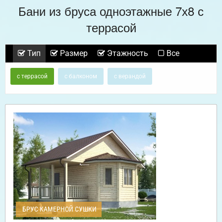
Бани из бруса одноэтажные 7х8 с
террасой
Тип
Размер
Этажность
Все
с террасой
с балконом
с верандой
БРУС КАМЕРНОЙ СУШКИ