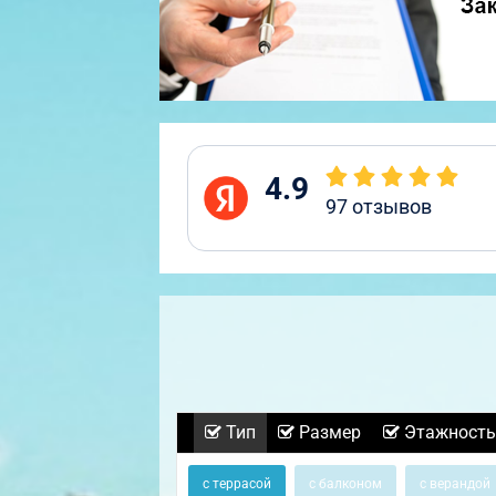
4.9
97
отзывов
Тип
Размер
Этажность
с террасой
с балконом
с верандой