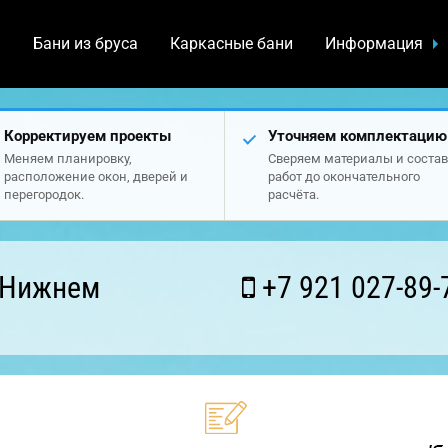
а
Бани из бруса
Каркасные бани
Информация
Корректируем проекты
Уточняем комплектацию
Меняем планировку,
Сверяем материалы и состав
расположение окон, дверей и
работ до окончательного
перегородок.
расчёта.
 Нижнем
+7 921 027-89-