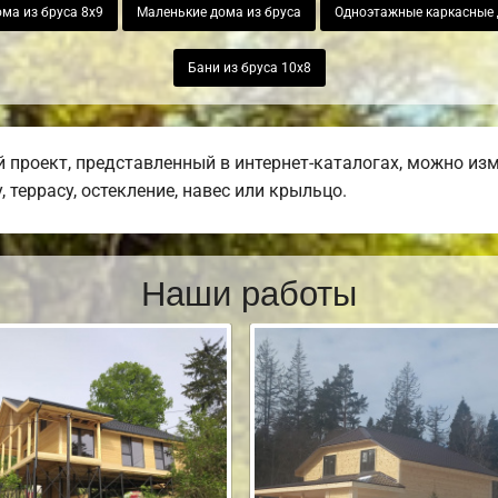
ма из бруса 8х9
Маленькие дома из бруса
Одноэтажные каркасные
Бани из бруса 10х8
 проект, представленный в интернет-каталогах, можно из
 террасу, остекление, навес или крыльцо.
Наши работы