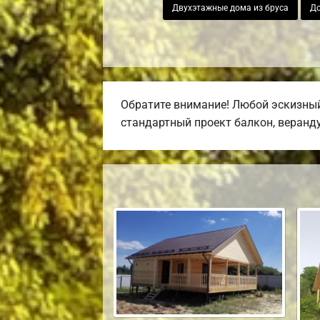
Двухэтажные дома из бруса
До
Обратите внимание! Любой эскизный
стандартный проект балкон, веранду,