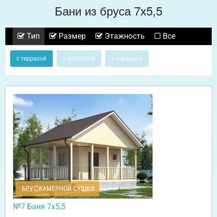
Бани из бруса 7х5,5
Тип
Размер
Этажность
Все
с террасой
с балконом
с верандой
БРУС КАМЕРНОЙ СУШКИ
№7 Баня 7х5,5