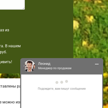
аз из
та. В нашем
руб.
дивить!
Леонид
Менеджер по продажам
Здравствуйте! Я могу 
ставлены разнообразные виды
проконсультировать Вас по нашим 
акциям и проектам.
Только что
е можно изменить на свой вкус.