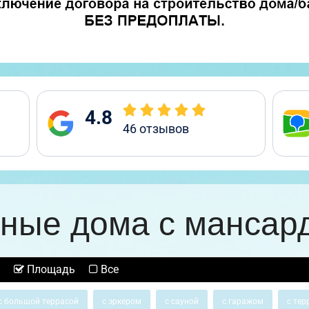
4.8
46
отзывов
ные дома с мансар
Площадь
Все
с большой террасой
с эркером
с сауной
с гаражом
с тер