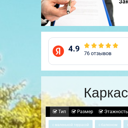
4.9
76
отзывов
Каркас
Тип
Размер
Этажность
с маленькой террасой
с балконом