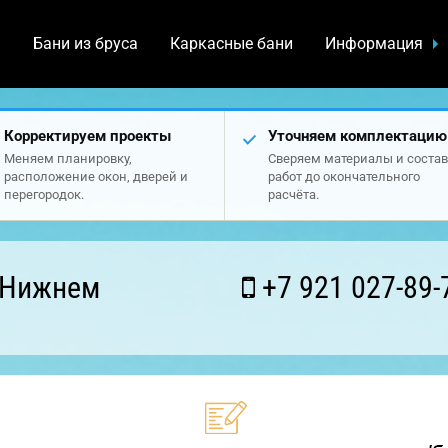
а
Бани из бруса
Каркасные бани
Информация
Корректируем проекты
Уточняем комплектацию
Меняем планировку,
Сверяем материалы и состав
расположение окон, дверей и
работ до окончательного
перегородок.
расчёта.
 Нижнем
+7 921 027-89-