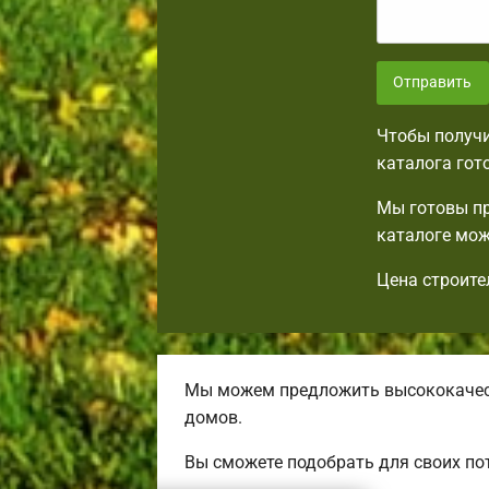
Отправить
Чтобы получи
каталога гот
Мы готовы пр
каталоге мож
Цена строите
Мы можем предложить высококачест
домов.
Вы сможете подобрать для своих по