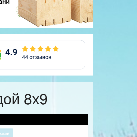
4.9
44
отзывов
дой 8х9
расой