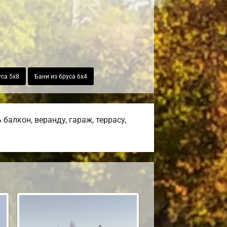
уса 5х8
Бани из бруса 6х4
алкон, веранду, гараж, террасу,