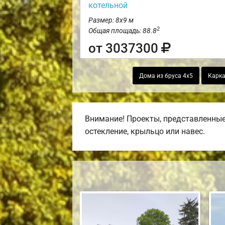
котельной
Размер: 8х9 м
2
Общая площадь: 88.8
от 3037300
Дома из бруса 4х5
Карка
Внимание! Проекты, представленные 
остекление, крыльцо или навес.