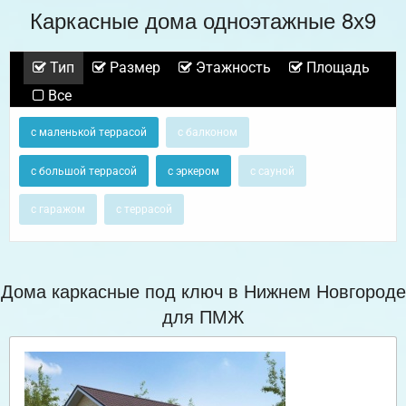
Каркасные дома одноэтажные 8х9
Тип
Размер
Этажность
Площадь
Все
с маленькой террасой
с балконом
с большой террасой
с эркером
с сауной
с гаражом
с террасой
Дома каркасные под ключ в Нижнем Новгороде
для ПМЖ