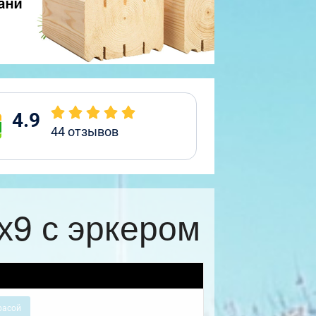
4.9
44
отзывов
х9 с эркером
расой