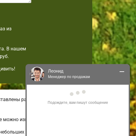
аз из
та. В нашем
руб.
дивить!
Леонид
Менеджер по продажам
Здравствуйте! Я могу 
ставлены разнообразные виды
проконсультировать Вас по нашим 
акциям и проектам.
Только что
е можно изменить на свой вкус.
небольших и недорогих до огромных