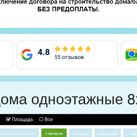
4.8
55
отзывов
ома одноэтажные 8
Площадь
Все
с большой террасой
с эркером
с сауной
с гаражом
с тер