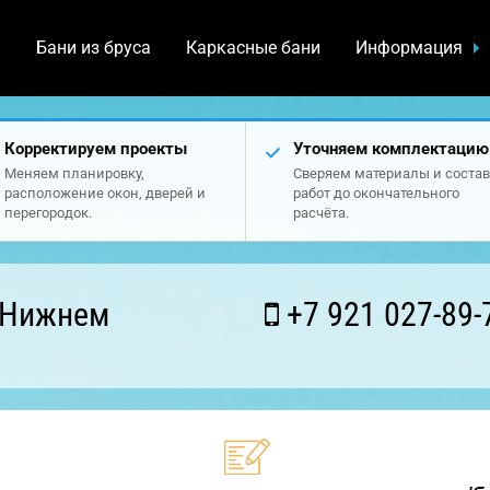
а
Бани из бруса
Каркасные бани
Информация
Корректируем проекты
Уточняем комплектацию
Меняем планировку,
Сверяем материалы и состав
расположение окон, дверей и
работ до окончательного
перегородок.
расчёта.
 Нижнем
+7 921 027-89-