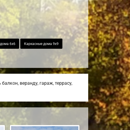
дома 6х6
Каркасные дома 9х9
алкон, веранду, гараж, террасу,