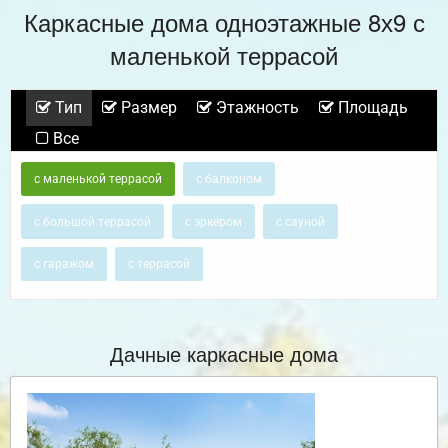
Каркасные дома одноэтажные 8х9 с
маленькой террасой
Тип
Размер
Этажность
Площадь
Все
с маленькой террасой
с балконом
с большой террасой
с эркером
с сауной
с гаражом
с террасой
Дачные каркасные дома