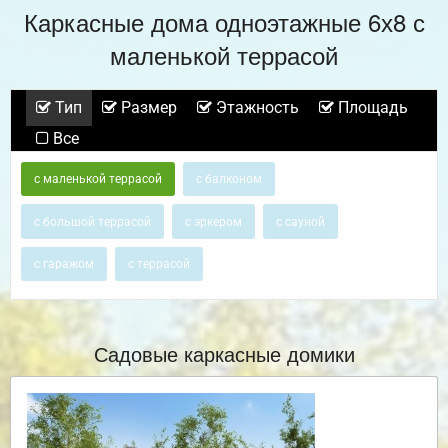
Каркасные дома одноэтажные 6х8 с
маленькой террасой
Тип
Размер
Этажность
Площадь
Все
с маленькой террасой
с балконом
с большой террасой
с эркером
с сауной
с гаражом
с террасой
Садовые каркасные домики