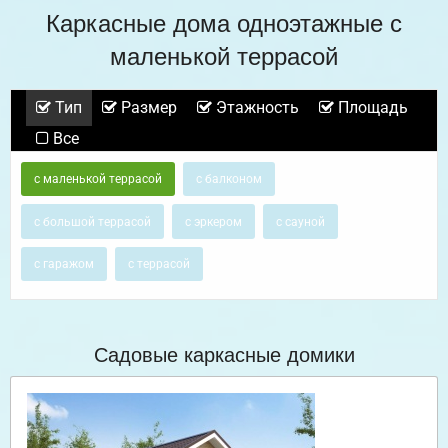
Каркасные дома одноэтажные с
маленькой террасой
Тип
Размер
Этажность
Площадь
Все
с маленькой террасой
с балконом
с большой террасой
с эркером
с сауной
с гаражом
с террасой
Садовые каркасные домики