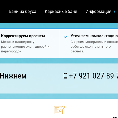
а
Бани из бруса
Каркасные бани
Информация
Корректируем проекты
Уточняем комплектацию
Меняем планировку,
Сверяем материалы и состав
расположение окон, дверей и
работ до окончательного
перегородок.
расчёта.
 Нижнем
+7 921 027-89-