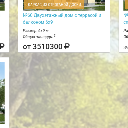
КАРКАС ИЗ СТРОГАНОЙ ДОСКИ
и
№60 Двухэтажный дом с террасой и
№
балконом 6х9
с
Размер: 6х9 м
Ра
2
Общая площадь:
Об
от 3510300
3