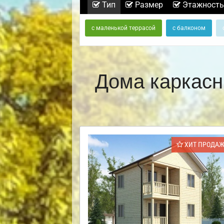
Тип
Размер
Этажность
с маленькой террасой
с балконом
Дома каркасн
ХИТ ПРОДА