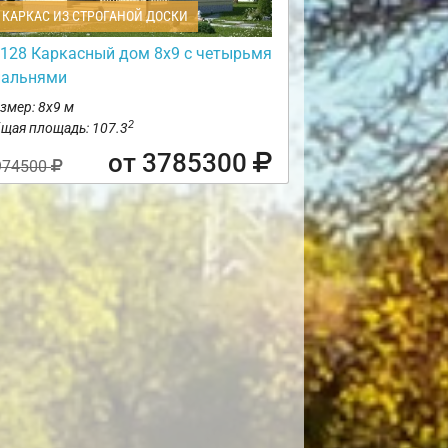
КАРКАС ИЗ СТРОГАНОЙ ДОСКИ
128 Каркасный дом 8х9 с четырьмя
пальнями
змер: 8х9 м
2
щая площадь: 107.3
от 3785300
974500