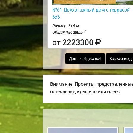
№61 Двухэтажный дом с террасой
6х6
Размер: 6х6 м
2
Общая площадь:
от 2223300
Дома из бруса 6х4
Каркасные д
Внимание! Проекты, представленные 
остекление, крыльцо или навес.