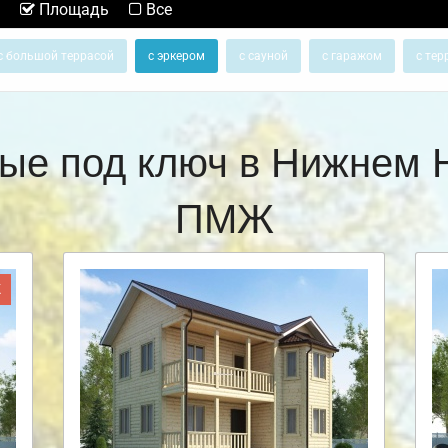
Площадь
Все
с большой террасой
с эркером
с сауной
с гаражом
с тер
ые под ключ в Нижнем 
ПМЖ
Ж