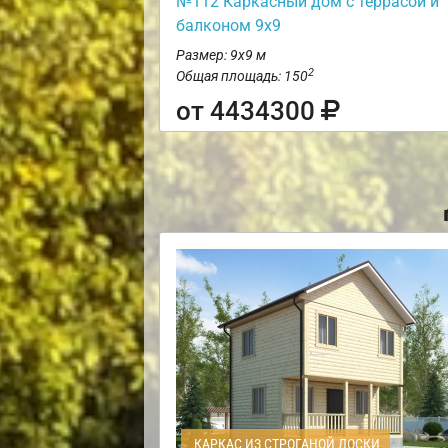
№112 Каркасный дом с террасой и
балконом 9х9
Размер: 9х9 м
2
Общая площадь: 150
от 4434300
КАРКАС ИЗ СТРОГАНОЙ ДОСКИ