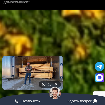
домокомплект.
🔇
⛶
✖
Позвонить
Задать вопрос