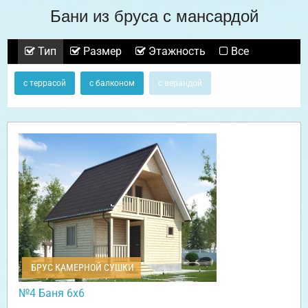
Бани из бруса с мансардой
Тип
Размер
Этажность
Все
с террасой
с балконом
с верандой
БРУС КАМЕРНОЙ СУШКИ
№4 Баня 6х6