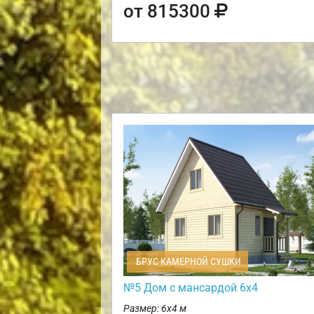
от 815300
БРУС КАМЕРНОЙ СУШКИ
№5 Дом с мансардой 6х4
Размер: 6х4 м