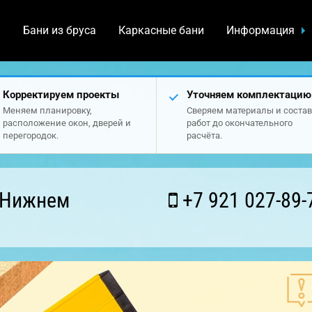
а
Бани из бруса
Каркасные бани
Информация
Корректируем проекты
Уточняем комплектацию
Меняем планировку,
Сверяем материалы и состав
расположение окон, дверей и
работ до окончательного
перегородок.
расчёта.
 Нижнем
+7 921 027-89-