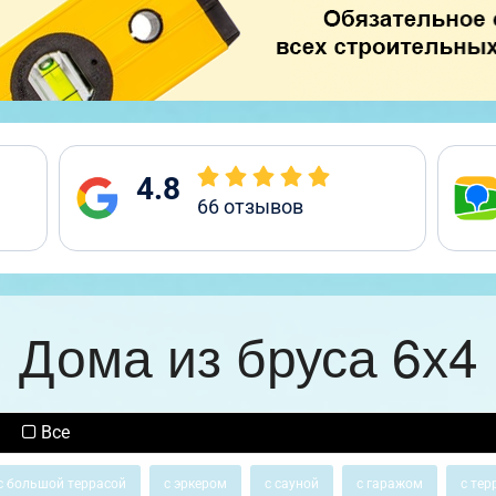
4.8
66
отзывов
Дома из бруса 6х4
Все
с большой террасой
с эркером
с сауной
с гаражом
с тер