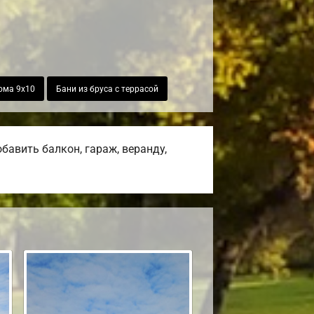
ома 9х10
Бани из бруса с террасой
авить балкон, гараж, веранду,