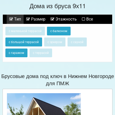
Дома из бруса 9х11
Тип
Размер
Этажность
Все
с маленькой террасой
с балконом
с большой террасой
с эркером
с сауной
с гаражом
с террасой
Брусовые дома под ключ в Нижнем Новгороде
для ПМЖ