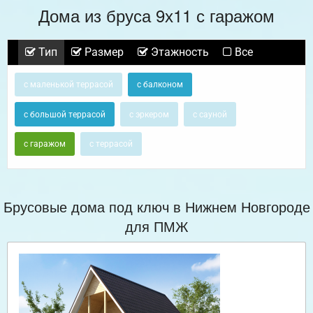
Дома из бруса 9х11 с гаражом
Тип
Размер
Этажность
Все
с маленькой террасой
с балконом
с большой террасой
с эркером
с сауной
с гаражом
с террасой
Брусовые дома под ключ в Нижнем Новгороде
для ПМЖ