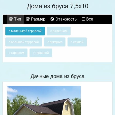
Дома из бруса 7,5х10
Тип
Размер
Этажность
Все
с маленькой террасой
с балконом
с большой террасой
с эркером
с сауной
с гаражом
с террасой
Дачные дома из бруса