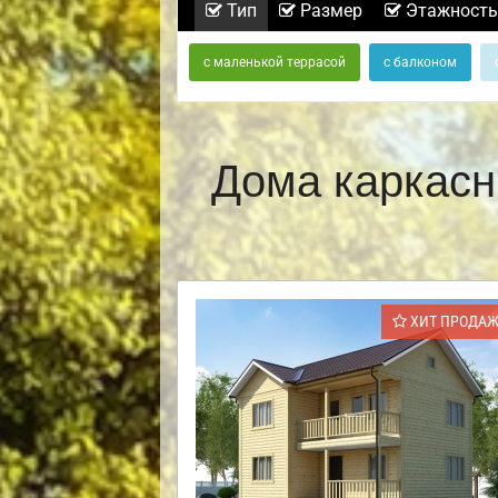
Тип
Размер
Этажность
с маленькой террасой
с балконом
Дома каркасн
ХИТ ПРОДА