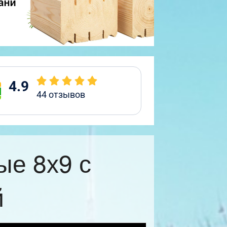
4.9
44
отзывов
ые 8х9 с
й