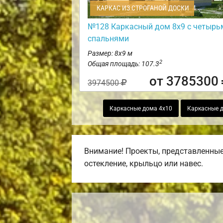
КАРКАС ИЗ СТРОГАНОЙ ДОСКИ
№128 Каркасный дом 8х9 с четырь
спальнями
Размер: 8х9 м
2
Общая площадь: 107.3
от 3785300
3974500
Каркасные дома 4х10
Каркасные д
Внимание! Проекты, представленные 
остекление, крыльцо или навес.