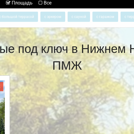
Площадь
Все
с большой террасой
с эркером
с сауной
с гаражом
с тер
ые под ключ в Нижнем 
ПМЖ
Ж