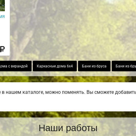
мя
ома с верандой
Каркасные дома 6х4
Бани из бруса
Бани из бр
в нашем каталоге, можно поменять. Вы сможете добавить б
Наши работы