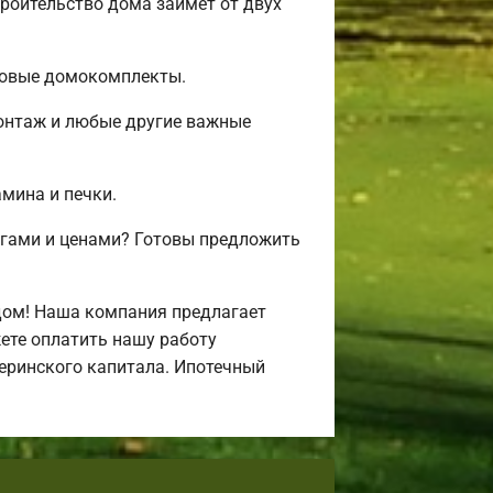
роительство дома займет от двух
товые домокомплекты.
монтаж и любые другие важные
амина и печки.
угами и ценами? Готовы предложить
дом! Наша компания предлагает
ете оплатить нашу работу
атеринского капитала. Ипотечный