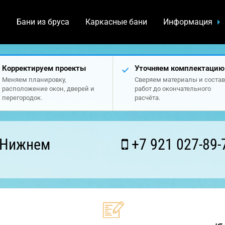
а
Бани из бруса
Каркасные бани
Информация
Корректируем проекты
Уточняем комплектацию
Меняем планировку,
Сверяем материалы и состав
расположение окон, дверей и
работ до окончательного
перегородок.
расчёта.
 Нижнем
+7 921 027-89-