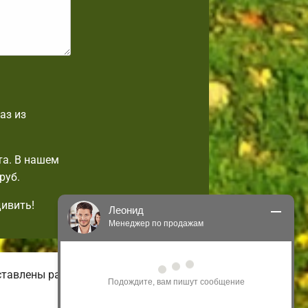
аз из
та. В нашем
руб.
дивить!
Леонид
Менеджер по продажам
Здравствуйте! Я могу 
ставлены разнообразные виды
проконсультировать Вас по нашим 
акциям и проектам.
Только что