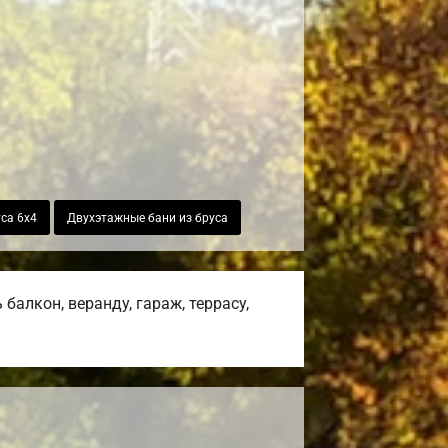
уса 6х4
Двухэтажные бани из бруса
алкон, веранду, гараж, террасу,