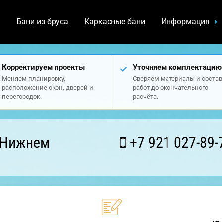
а
Бани из бруса
Каркасные бани
Информация
Корректируем проекты
Уточняем комплектацию
Меняем планировку,
Сверяем материалы и состав
расположение окон, дверей и
работ до окончательного
перегородок.
расчёта.
 Нижнем
+7 921 027-89-