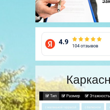
4.9
104
отзывов
Каркас
Тип
Размер
Этажность
с маленькой террасой
с балконом