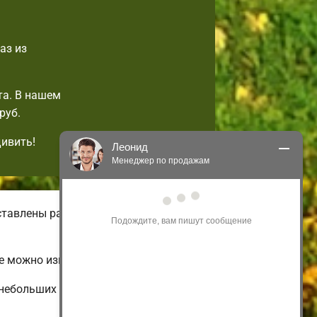
аз из
та. В нашем
руб.
дивить!
Леонид
Менеджер по продажам
Здравствуйте! Я могу 
ставлены разнообразные виды
проконсультировать Вас по нашим 
акциям и проектам.
Только что
е можно изменить на свой вкус.
небольших и недорогих до огромных