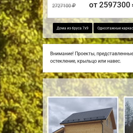
от 2597300
2727100
Дома из бруса 7х9
Одноэтажные карка
Внимание! Проекты, представленные 
остекление, крыльцо или навес.