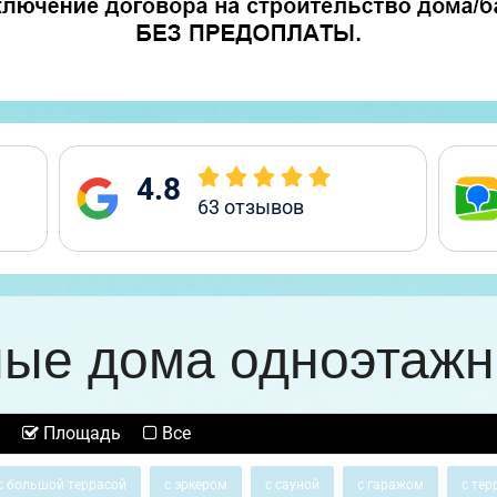
4.8
63
отзывов
ные дома одноэтажн
Площадь
Все
с большой террасой
с эркером
с сауной
с гаражом
с тер