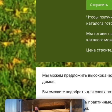
Отправить
Чтобы получи
каталога гот
Мы готовы пр
каталоге мож
Цена строите
Мы можем предложить высококачест
домов.
Вы сможете подобрать для своих по
Мы готовы предложить практичные, 
трехэтажных коттеджей.