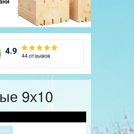
4.9
44
отзывов
ые 9х10
расой