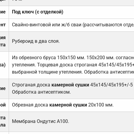
ние
Под ключ (с отделкой)
нт
Свайно-винтовой или ж/б сваи (рассчитываются отде
ция
Рубероид в два слоя.
та
Из обрезного бруса 150х150 мм. 150х200 мм. соглас
ка)
утепления. Торцевая доска строганая 45х145/45х195+
выбранной толщине утепления. Обработка антисепти
Строганая доска
камерной сушки
45х145/45х195+/-5
тие
Обработка антисептиком.
вой
Обрезная доска
камерной сушки
20х100 мм.
ита
Мембрана Ондутис А100.
ола