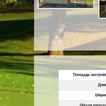
Площадь застрой
Дли
Шири
Общая площа