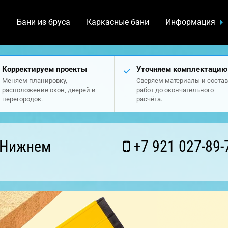
а
Бани из бруса
Каркасные бани
Информация
Корректируем проекты
Уточняем комплектацию
Меняем планировку,
Сверяем материалы и состав
расположение окон, дверей и
работ до окончательного
перегородок.
расчёта.
 Нижнем
+7 921 027-89-