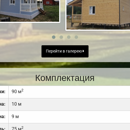
Перейти в галерею
Комплектация
2
ки:
90 м
на:
10 м
на:
9 м
2
дь:
75 м