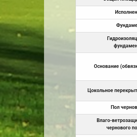
Исполне
Фундаме
Гидроизоля
фундамен
Основание (обвяз
Цокольное перекры
Пол черно
Влаго-ветрозащ
чернового п