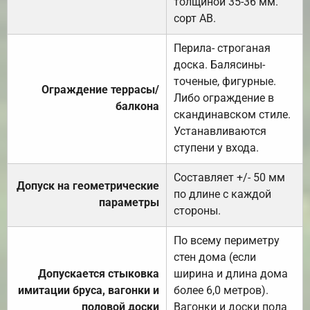
толщиной 35-36 мм.
сорт АВ.
Перила- строганая
доска. Балясины-
точеные, фигурные.
Ограждение террасы/
Либо ограждение в
балкона
скандинавском стиле.
Устанавливаются
ступени у входа.
Составляет +/- 50 мм
Допуск на геометрические
по длине с каждой
параметры
стороны.
По всему периметру
стен дома (если
Допускается стыковка
ширина и длина дома
имитации бруса, вагонки и
более 6,0 метров).
половой доски
Вагонки и доски пола