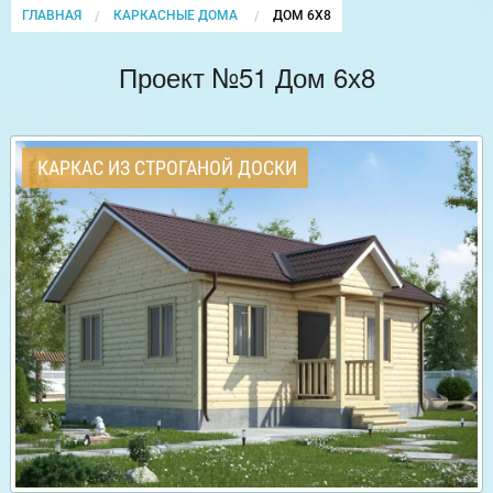
ГЛАВНАЯ
КАРКАСНЫЕ ДОМА
CURRENT:
ДОМ 6Х8
Проект №51 Дом 6х8
КАРКАС ИЗ СТРОГАНОЙ ДОСКИ