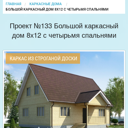
ГЛАВНАЯ
КАРКАСНЫЕ ДОМА
CURRENT:
БОЛЬШОЙ КАРКАСНЫЙ ДОМ 8Х12 С ЧЕТЫРЬМЯ СПАЛЬНЯМИ
Проект №133 Большой каркасный
дом 8х12 с четырьмя спальнями
КАРКАС ИЗ СТРОГАНОЙ ДОСКИ