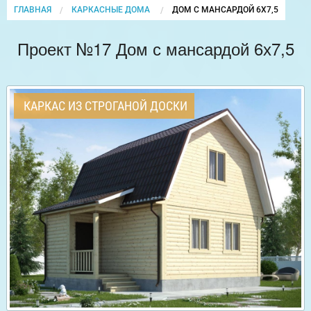
ГЛАВНАЯ
КАРКАСНЫЕ ДОМА
CURRENT:
ДОМ С МАНСАРДОЙ 6Х7,5
Проект №17 Дом с мансардой 6х7,5
КАРКАС ИЗ СТРОГАНОЙ ДОСКИ